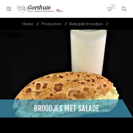
0
Home
/
Producten
/
Belegde broodjes
/
Broodjes met salade
BROODJES MET SALADE