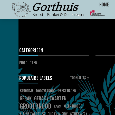
HOME
CATEGORIEEN
PRODUCTEN
POPULAIRE LABELS
TOON ALLES
BROODJE
FEESTDAGEN
DOORVERKOOP
GEBAK
GEBAK / TAARTEN
GROOTBROOD
KLEIN BROOD
KAAS
KLEINE TAARTJES
OUD EN NIEUW
STUKSWERK