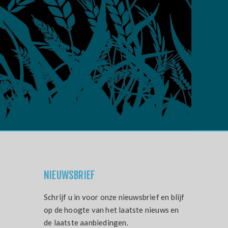
NIEUWSBRIEF
Schrijf u in voor onze nieuwsbrief en blijf
op de hoogte van het laatste nieuws en
de laatste aanbiedingen.