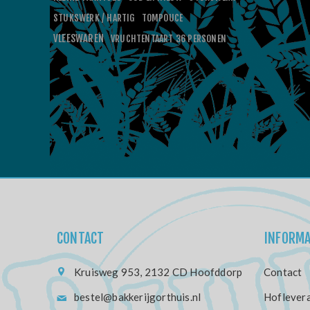
STUKSWERK / HARTIG
TOMPOUCE
VLEESWAREN
VRUCHTENTAART 36 PERSONEN
CONTACT
INFORMA
Kruisweg 953, 2132 CD Hoofddorp
Contact
bestel@bakkerijgorthuis.nl
Hoflevera