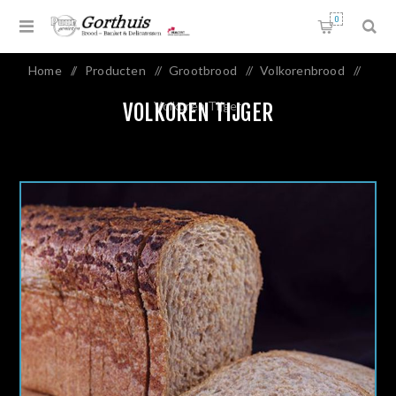
0
Home
/
Producten
/
Grootbrood
/
Volkorenbrood
/
Volkoren Tijger
VOLKOREN TIJGER