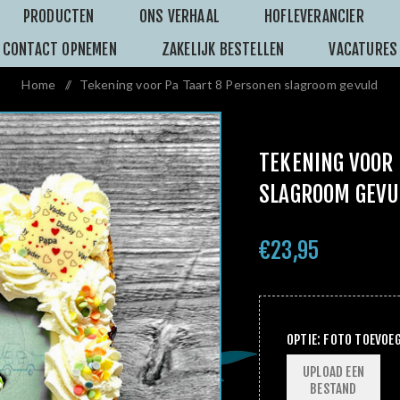
PRODUCTEN
ONS VERHAAL
HOFLEVERANCIER
CONTACT OPNEMEN
ZAKELIJK BESTELLEN
VACATURES
Home
/
Tekening voor Pa Taart 8 Personen slagroom gevuld
TEKENING VOOR 
SLAGROOM GEVU
€23,95
OPTIE: FOTO TOEVOE
UPLOAD EEN
BESTAND