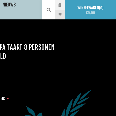
NIEUWS
WINKELWAGEN
0
€0,00
PA TAART 8 PERSONEN
LD
GEN:
*