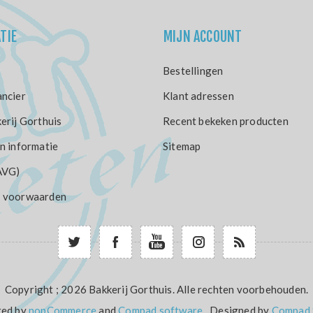
TIE
MIJN ACCOUNT
Bestellingen
ncier
Klant adressen
erij Gorthuis
Recent bekeken producten
n informatie
Sitemap
AVG)
 voorwaarden
Copyright ; 2026 Bakkerij Gorthuis. Alle rechten voorbehouden.
ed by
nopCommerce
and
Compad software
Designed by
Compad 