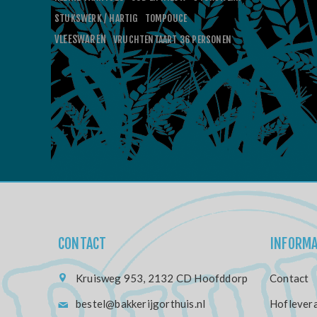
STUKSWERK / HARTIG
TOMPOUCE
VLEESWAREN
VRUCHTENTAART 36 PERSONEN
CONTACT
INFORMA
Kruisweg 953, 2132 CD Hoofddorp
Contact
bestel@bakkerijgorthuis.nl
Hoflevera