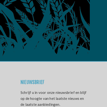
NIEUWSBRIEF
Schrijf u in voor onze nieuwsbrief en blijf
op de hoogte van het laatste nieuws en
de laatste aanbiedingen.