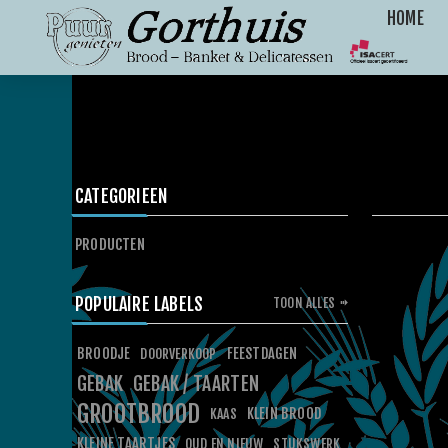
HOME
CATEGORIEEN
PRODUCTEN
POPULAIRE LABELS
TOON ALLES
BROODJE
FEESTDAGEN
DOORVERKOOP
GEBAK
GEBAK / TAARTEN
GROOTBROOD
KLEIN BROOD
KAAS
KLEINE TAARTJES
OUD EN NIEUW
STUKSWERK