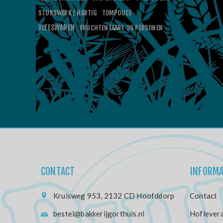
STUKSWERK / HARTIG
TOMPOUCE
VLEESWAREN
VRUCHTENTAART 36 PERSONEN
CONTACT
INFORMA
Kruisweg 953, 2132 CD Hoofddorp
Contact
bestel@bakkerijgorthuis.nl
Hoflevera