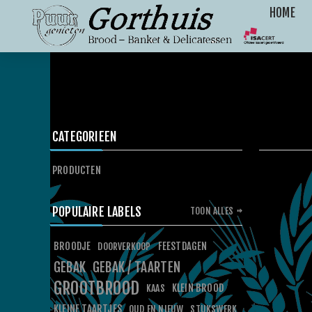
HOME
CATEGORIEEN
PRODUCTEN
POPULAIRE LABELS
TOON ALLES
BROODJE
FEESTDAGEN
DOORVERKOOP
GEBAK
GEBAK / TAARTEN
GROOTBROOD
KLEIN BROOD
KAAS
KLEINE TAARTJES
OUD EN NIEUW
STUKSWERK