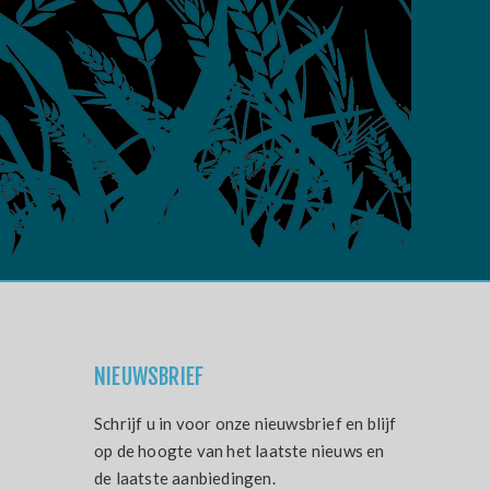
NIEUWSBRIEF
Schrijf u in voor onze nieuwsbrief en blijf
op de hoogte van het laatste nieuws en
de laatste aanbiedingen.