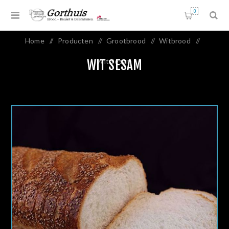
0
Home
/
Producten
/
Grootbrood
/
Witbrood
/
Wit Sesam
WIT SESAM