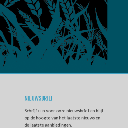
NIEUWSBRIEF
Schrijf u in voor onze nieuwsbrief en blijf
op de hoogte van het laatste nieuws en
de laatste aanbiedingen.