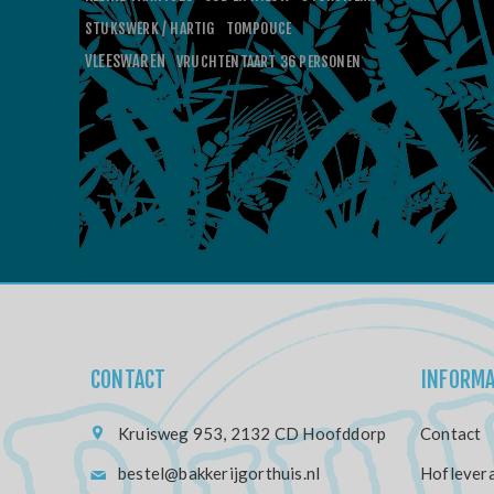
STUKSWERK / HARTIG
TOMPOUCE
VLEESWAREN
VRUCHTENTAART 36 PERSONEN
CONTACT
INFORMA
Kruisweg 953, 2132 CD Hoofddorp
Contact
bestel@bakkerijgorthuis.nl
Hoflevera