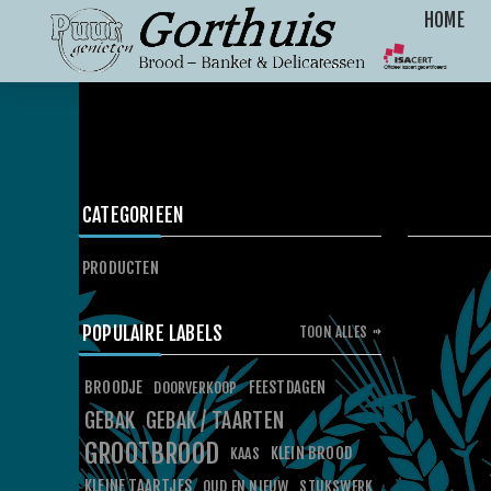
HOME
CATEGORIEEN
PRODUCTEN
POPULAIRE LABELS
TOON ALLES
BROODJE
FEESTDAGEN
DOORVERKOOP
GEBAK
GEBAK / TAARTEN
GROOTBROOD
KLEIN BROOD
KAAS
KLEINE TAARTJES
OUD EN NIEUW
STUKSWERK