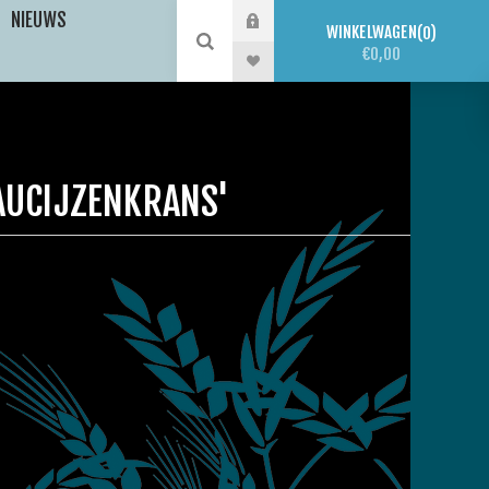
NIEUWS
WINKELWAGEN
0
€0,00
AUCIJZENKRANS'