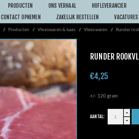
PRODUCTEN
ONS VERHAAL
HOFLEVERANCIER
CONTACT OPNEMEN
ZAKELIJK BESTELLEN
VACATURES
/
Producten
/
Vleeswaren & kaas
/
Vleeswaren
/
Runder roo
RUNDER ROOKVL
€4,25
+/- 120 gram
AANTAL: