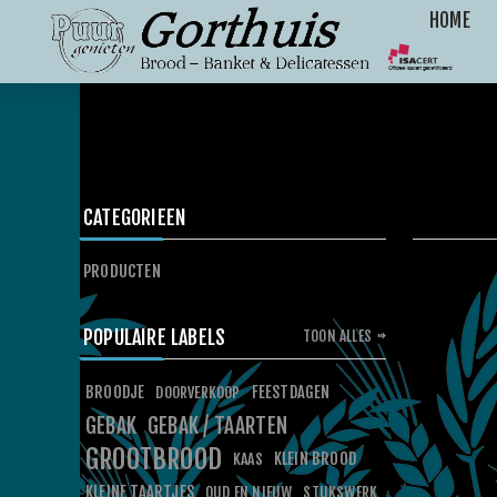
HOME
CATEGORIEEN
PRODUCTEN
POPULAIRE LABELS
TOON ALLES
BROODJE
FEESTDAGEN
DOORVERKOOP
GEBAK
GEBAK / TAARTEN
GROOTBROOD
KLEIN BROOD
KAAS
KLEINE TAARTJES
OUD EN NIEUW
STUKSWERK