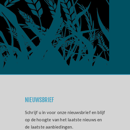
NIEUWSBRIEF
Schrijf u in voor onze nieuwsbrief en blijf
op de hoogte van het laatste nieuws en
de laatste aanbiedingen.