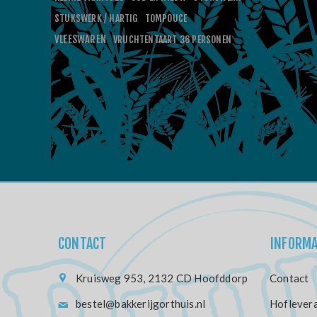
STUKSWERK / HARTIG
TOMPOUCE
VLEESWAREN
VRUCHTENTAART 36 PERSONEN
CONTACT
INFORMA
Kruisweg 953, 2132 CD Hoofddorp
Contact
bestel@bakkerijgorthuis.nl
Hoflevera