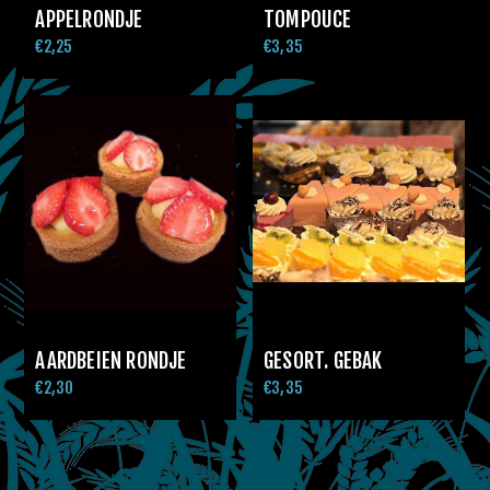
APPELRONDJE
TOMPOUCE
€2,25
€3,35
AARDBEIEN RONDJE
GESORT. GEBAK
€2,30
€3,35