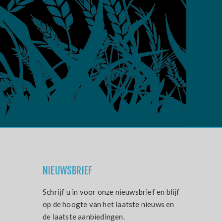
NIEUWSBRIEF
Schrijf u in voor onze nieuwsbrief en blijf
op de hoogte van het laatste nieuws en
de laatste aanbiedingen.