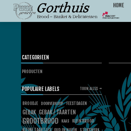
HOME
CATEGORIEEN
PRODUCTEN
POPULAIRE LABELS
TOON ALLES
BROODJE
FEESTDAGEN
DOORVERKOOP
GEBAK
GEBAK / TAARTEN
GROOTBROOD
KLEIN BROOD
KAAS
KLEINE TAARTJES
OUD EN NIEUW
STUKSWERK