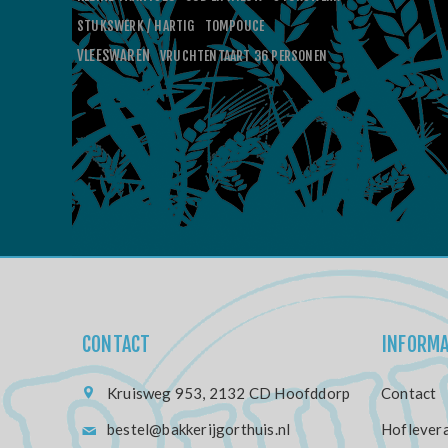
STUKSWERK / HARTIG
TOMPOUCE
VLEESWAREN
VRUCHTENTAART 36 PERSONEN
CONTACT
INFORMA
Kruisweg 953, 2132 CD Hoofddorp
Contact
bestel@bakkerijgorthuis.nl
Hoflevera