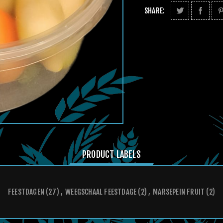
SHARE:
PRODUCT LABELS
FEESTDAGEN
(27)
,
WEEGSCHAAL FEESTDAGE
(2)
,
MARSEPEIN FRUIT
(2)