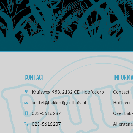
CONTACT
INFORMA
Kruisweg 953, 2132 CD Hoofddorp
Contact
bestel@bakkerijgorthuis.nl
Hoflevera
023-5616287
Over bakk
023-5616287
Allergene