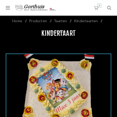
0
Home
/
Producten
/
Taarten
/
Kindertaarten
/
Kindertaart
KINDERTAART