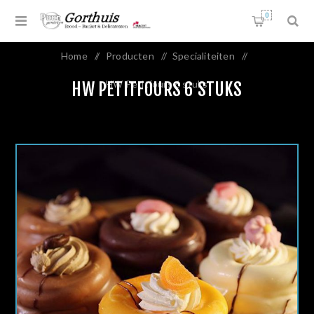
0
Home
/
Producten
/
Specialiteiten
/
HW Petitfours 6 stuks
HW PETITFOURS 6 STUKS