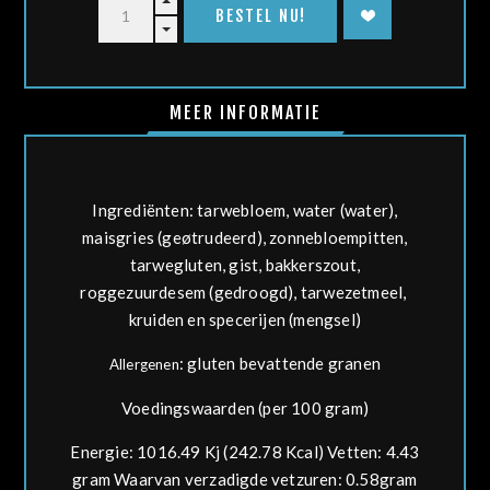
MEER INFORMATIE
Ingrediënten:
tarwe
bloem, water (water),
maisgries (geøtrudeerd), zonnebloempitten,
tarwe
gluten, gist, bakkerszout,
rogge
zuurdesem (gedroogd),
tarwe
zetmeel,
kruiden en specerijen (mengsel)
:
gluten bevattende granen
Allergenen
Voedingswaarden (per 100 gram)
Energie: 1016.49 Kj (242.78 Kcal) Vetten: 4.43
gram Waarvan verzadigde vetzuren: 0.58gram