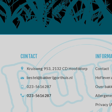
CONTACT
INFORMA
Kruisweg 953, 2132 CD Hoofddorp
Contact
bestel@bakkerijgorthuis.nl
Hoflevera
023-5616287
Over bakk
023-5616287
Allergene
Privacy (