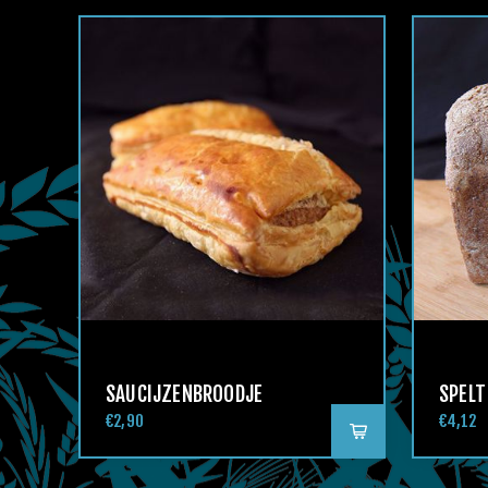
SAUCIJZENBROODJE
SPELT
€2,90
€4,12