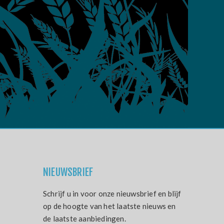
NIEUWSBRIEF
Schrijf u in voor onze nieuwsbrief en blijf
op de hoogte van het laatste nieuws en
de laatste aanbiedingen.