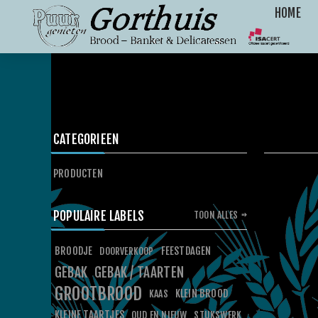
HOME
CATEGORIEEN
PRODUCTEN
POPULAIRE LABELS
TOON ALLES
BROODJE
FEESTDAGEN
DOORVERKOOP
GEBAK
GEBAK / TAARTEN
GROOTBROOD
KLEIN BROOD
KAAS
KLEINE TAARTJES
OUD EN NIEUW
STUKSWERK