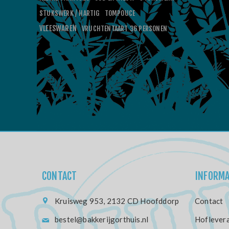
STUKSWERK / HARTIG
TOMPOUCE
VLEESWAREN
VRUCHTENTAART 36 PERSONEN
CONTACT
INFORMA
Kruisweg 953, 2132 CD Hoofddorp
Contact
bestel@bakkerijgorthuis.nl
Hoflevera