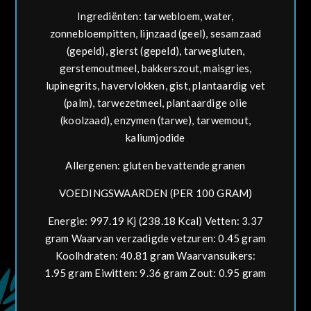
Ingrediënten:
tarwe
bloem, water,
zonnebloempitten, lijnzaad (geel),
sesam
zaad
(gepeld), gierst (gepeld),
tarwe
gluten,
gerst
emoutmeel, bakkerszout, maisgries,
lupine
grits,
haver
vlokken, gist, plantaardig vet
(palm),
tarwe
zetmeel, plantaardige olie
(koolzaad), enzymen (
tarwe
),
tarwe
mout,
kaliumjodide
Allergenen: gluten bevattende granen
VOEDINGSWAARDEN (PER 100 GRAM)
Energie: 997.19 Kj (238.18 Kcal) Vetten: 3.37
gram Waarvan verzadigde vetzuren: 0.45 gram
Koolhdraten: 40.81 gram Waarvansuikers:
1.95 gram Eiwitten: 9.36 gram Zout: 0.95 gram