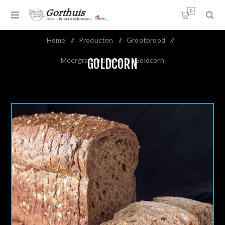
0
Home
/
Producten
/
Grootbrood
/
Meergranen brood
/
Goldcorn
GOLDCORN