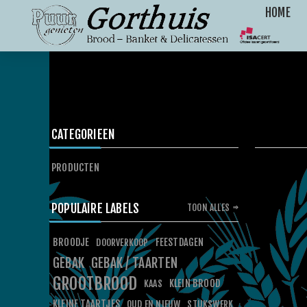
HOME
CATEGORIEEN
PRODUCTEN
POPULAIRE LABELS
TOON ALLES
BROODJE
FEESTDAGEN
DOORVERKOOP
GEBAK
GEBAK / TAARTEN
GROOTBROOD
KLEIN BROOD
KAAS
KLEINE TAARTJES
OUD EN NIEUW
STUKSWERK