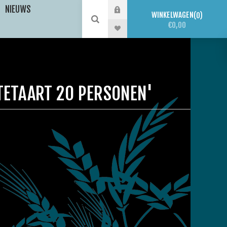
NIEUWS
WINKELWAGEN
0
€0,00
TETAART 20 PERSONEN'