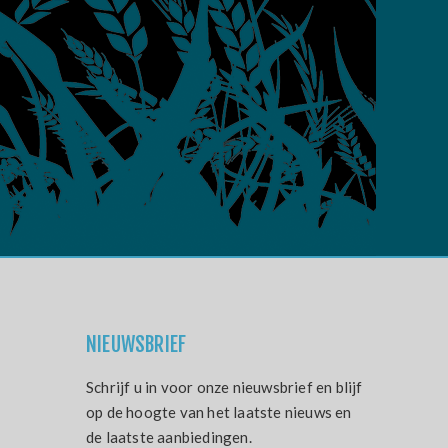
NIEUWSBRIEF
Schrijf u in voor onze nieuwsbrief en blijf
op de hoogte van het laatste nieuws en
de laatste aanbiedingen.