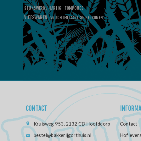
STUKSWERK / HARTIG
TOMPOUCE
VLEESWAREN
VRUCHTENTAART 36 PERSONEN
CONTACT
INFORMA
Kruisweg 953, 2132 CD Hoofddorp
Contact
bestel@bakkerijgorthuis.nl
Hoflevera