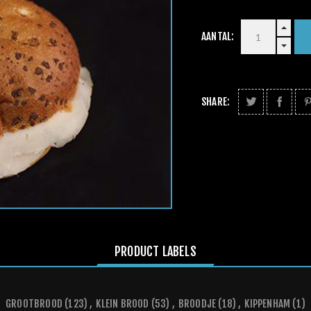
AANTAL:
SHARE:
PRODUCT LABELS
GROOTBROOD
(123)
,
KLEIN BROOD
(53)
,
BROODJE
(18)
,
KIPPENHAM
(1)