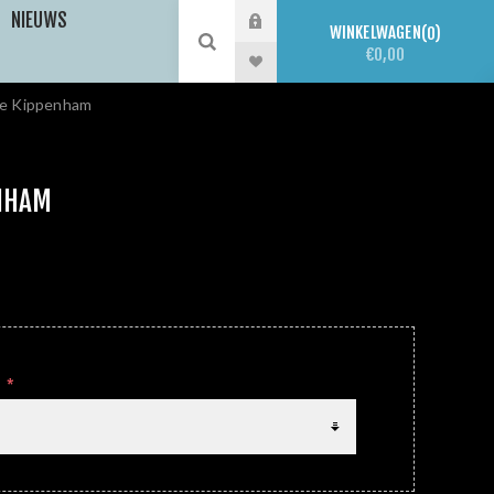
NIEUWS
WINKELWAGEN
0
€0,00
je Kippenham
NHAM
E
*