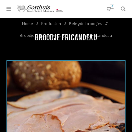
0
Home
/
Producten
/
Belegde broodjes
/
Broodjes met vleeswaren
/
Broodje Fricandeau
BROODJE FRICANDEAU