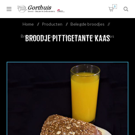
0
Home
/
Producten
/
Belegde broodjes
/
Broodjes met kaas
/
Broodje pittigetante kaas
BROODJE PITTIGETANTE KAAS