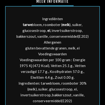
MEER INFORMATIE
Ingrediënten
tarwe
bloem, roomboter (
melk
), suiker,
glucosestroop,
ei
, invertsuikerstroop,
bakkerszout, vanille, conserveermiddel(E202)
Allergenen
gluten bevattende granen, melk, ei
Voedingswaarden
Voedingswaarden per 100 gram : Energie
1975 Kj (472 Kcal), Vetten 25.1 g., Vetten
verzadigd 17.7 g., Koolhydraten 57.0 g.,
Eiwitten 4.4 g., Zout 0.00 g.
Ingredienten:
tarwebloem, roomboter 30%
(melk), suiker, glucosestroop, ei,
invertsuikerstroop, bakkerszout, vanille,
conserveermiddel(E202)