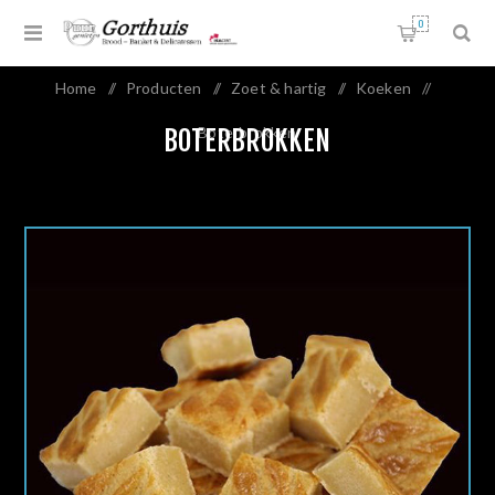
0
Home
/
Producten
/
Zoet & hartig
/
Koeken
/
Boterbrokken
BOTERBROKKEN