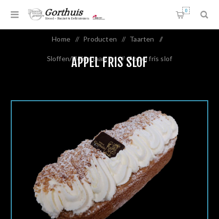
0
Home
/
Producten
/
Taarten
/
Sloffen/kleine taarten
/
Appel fris slof
APPEL FRIS SLOF